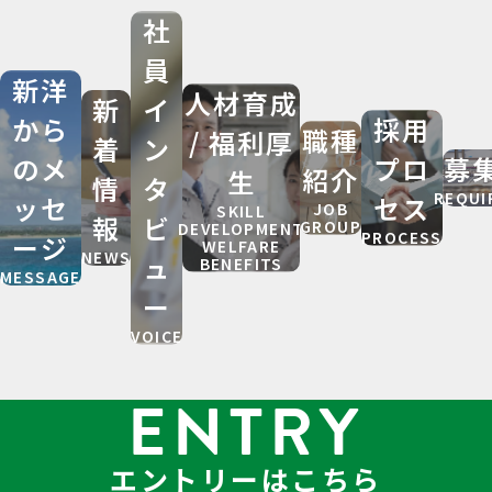
社
員
新洋
人材育成
新
イ
から
採用
職種
/ 福利厚
着
ン
のメ
プロ
募
紹介
生
情
タ
REQUI
ッセ
セス
JOB
SKILL
報
ビ
GROUP
DEVELOPMENT
PROCESS
ージ
WELFARE
NEWS
ュ
BENEFITS
MESSAGE
ー
VOICE
ENTRY
エントリーはこちら